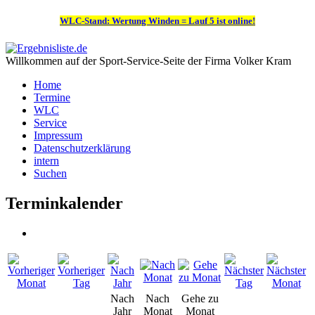
WLC-Stand: Wertung Winden = Lauf 5 ist online!
Willkommen auf der Sport-Service-Seite der Firma Volker Kram
Home
Termine
WLC
Service
Impressum
Datenschutzerklärung
intern
Suchen
Terminkalender
Nach
Nach
Gehe zu
Jahr
Monat
Monat