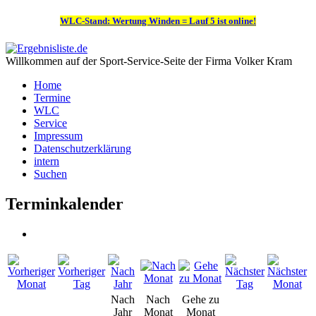
WLC-Stand: Wertung Winden = Lauf 5 ist online!
Willkommen auf der Sport-Service-Seite der Firma Volker Kram
Home
Termine
WLC
Service
Impressum
Datenschutzerklärung
intern
Suchen
Terminkalender
Nach
Nach
Gehe zu
Jahr
Monat
Monat