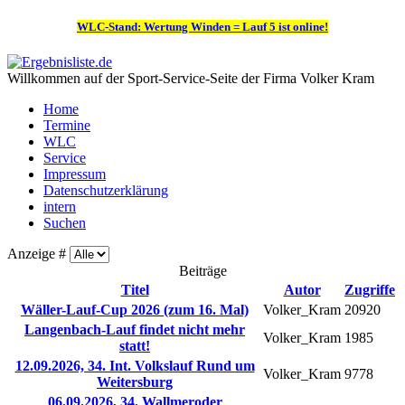
WLC-Stand: Wertung Winden = Lauf 5 ist online!
Willkommen auf der Sport-Service-Seite der Firma Volker Kram
Home
Termine
WLC
Service
Impressum
Datenschutzerklärung
intern
Suchen
Anzeige #
Beiträge
Titel
Autor
Zugriffe
Wäller-Lauf-Cup 2026 (zum 16. Mal)
Volker_Kram
20920
Langenbach-Lauf findet nicht mehr
Volker_Kram
1985
statt!
12.09.2026, 34. Int. Volkslauf Rund um
Volker_Kram
9778
Weitersburg
06.09.2026, 34. Wallmeroder