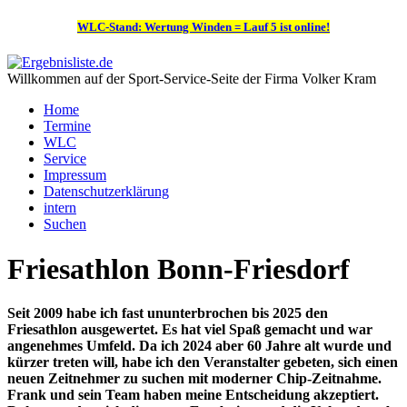
WLC-Stand: Wertung Winden = Lauf 5 ist online!
Willkommen auf der Sport-Service-Seite der Firma Volker Kram
Home
Termine
WLC
Service
Impressum
Datenschutzerklärung
intern
Suchen
Friesathlon Bonn-Friesdorf
Seit 2009 habe ich fast ununterbrochen bis 2025 den
Friesathlon ausgewertet. Es hat viel Spaß gemacht und war
angenehmes Umfeld. Da ich 2024 aber 60 Jahre alt wurde und
kürzer treten will, habe ich den Veranstalter gebeten, sich einen
neuen Zeitnehmer zu suchen mit moderner Chip-Zeitnahme.
Frank und sein Team haben meine Entscheidung akzeptiert.