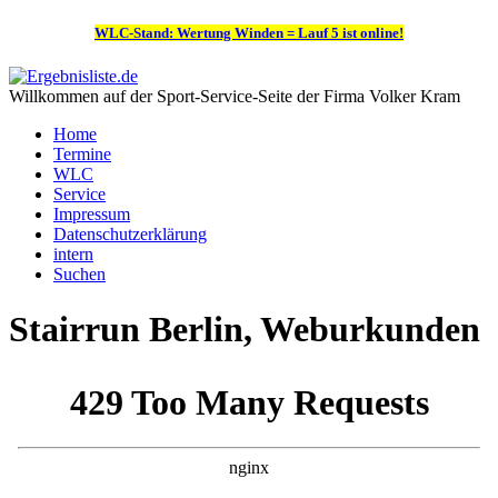
WLC-Stand: Wertung Winden = Lauf 5 ist online!
Willkommen auf der Sport-Service-Seite der Firma Volker Kram
Home
Termine
WLC
Service
Impressum
Datenschutzerklärung
intern
Suchen
Stairrun Berlin, Weburkunden