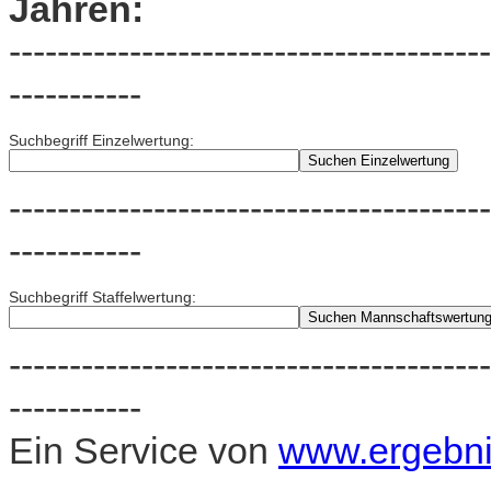
Jahren:
----------------------------------------
-----------
Suchbegriff Einzelwertung:
----------------------------------------
-----------
Suchbegriff Staffelwertung:
----------------------------------------
-----------
Ein Service von
www.ergebnis