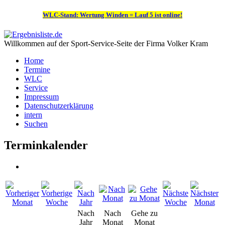
WLC-Stand: Wertung Winden = Lauf 5 ist online!
Willkommen auf der Sport-Service-Seite der Firma Volker Kram
Home
Termine
WLC
Service
Impressum
Datenschutzerklärung
intern
Suchen
Terminkalender
Nach
Nach
Gehe zu
Jahr
Monat
Monat