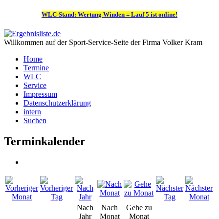
WLC-Stand: Wertung Winden = Lauf 5 ist online!
Willkommen auf der Sport-Service-Seite der Firma Volker Kram
Home
Termine
WLC
Service
Impressum
Datenschutzerklärung
intern
Suchen
Terminkalender
Nach
Nach
Gehe zu
Jahr
Monat
Monat