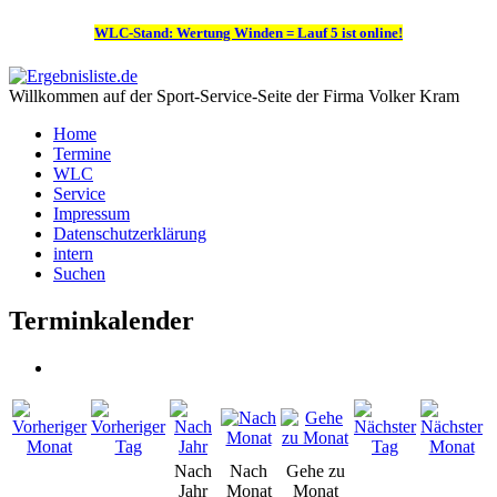
WLC-Stand: Wertung Winden = Lauf 5 ist online!
Willkommen auf der Sport-Service-Seite der Firma Volker Kram
Home
Termine
WLC
Service
Impressum
Datenschutzerklärung
intern
Suchen
Terminkalender
Nach
Nach
Gehe zu
Jahr
Monat
Monat