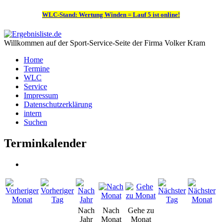
WLC-Stand: Wertung Winden = Lauf 5 ist online!
Willkommen auf der Sport-Service-Seite der Firma Volker Kram
Home
Termine
WLC
Service
Impressum
Datenschutzerklärung
intern
Suchen
Terminkalender
Nach
Nach
Gehe zu
Jahr
Monat
Monat