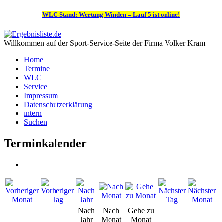
WLC-Stand: Wertung Winden = Lauf 5 ist online!
Willkommen auf der Sport-Service-Seite der Firma Volker Kram
Home
Termine
WLC
Service
Impressum
Datenschutzerklärung
intern
Suchen
Terminkalender
Nach
Nach
Gehe zu
Jahr
Monat
Monat