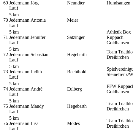
69
Jedermann
Jörg
Neundter
Hundsangen
Lauf
5 km
70
Jedermann
Antonia
Meier
Lauf
5 km
Athletik Box
71
Jedermann
Jennifer
Satzinger
Ruppach
Lauf
Goldhausen
5 km
Team Triathl
72
Jedermann
Sebastian
Hegebarth
Dreikirchen
Lauf
5 km
Spielvereinig
73
Jedermann
Judith
Bechthold
Steinefrenz/W
Lauf
5 km
FFW Ruppac
74
Jedermann
André
Eulberg
Goldhausen
Lauf
5 km
Team Triathl
75
Jedermann
Mandy
Hegebarth
Dreikirchen
Lauf
5 km
Team Triathl
76
Jedermann
Lisa
Modes
Dreikirchen
Lauf