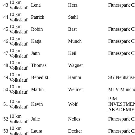
10 km
43
Lena
Herz
Fitnesspark C
Volkslauf
10 km
44
Patrick
Stahl
Volkslauf
10 km
45
Robin
Bast
Fitnesspark C
Volkslauf
10 km
46
Katja
Münch
Fitnesspark C
Volkslauf
10 km
47
Jann
Keil
Fitnesspark C
Volkslauf
10 km
48
Thomas
Wagner
Volkslauf
10 km
49
Benedikt
Hamm
SG Neuhäuse
Volkslauf
10 km
50
Martin
Weimer
MTV Münch
Volkslauf
PJM
10 km
51
Kevin
Wolf
INVESTME
Volkslauf
AKADEMIE
10 km
52
Julie
Nelles
Fitnesspark C
Volkslauf
10 km
53
Laura
Decker
Fitnesspark C
Volkslauf