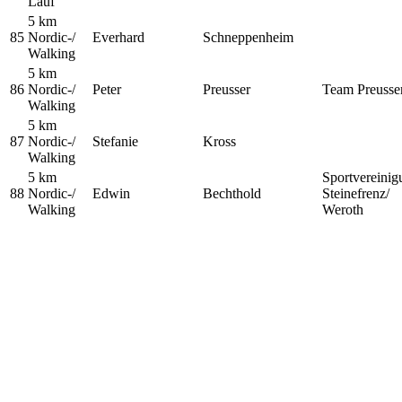
Lauf
5 km
85
Nordic-/
Everhard
Schneppenheim
Walking
5 km
86
Nordic-/
Peter
Preusser
Team Preusse
Walking
5 km
87
Nordic-/
Stefanie
Kross
Walking
5 km
Sportvereinig
88
Nordic-/
Edwin
Bechthold
Steinefrenz/
Walking
Weroth