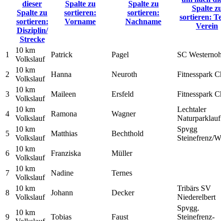
dieser
Spalte zu
Spalte zu
Spalte z
Spalte zu
sortieren:
sortieren:
sortieren: T
sortieren:
Vorname
Nachname
Verein
Disziplin/
Strecke
10 km
1
Patrick
Pagel
SC Westerno
Volkslauf
10 km
2
Hanna
Neuroth
Fitnesspark C
Volkslauf
10 km
3
Maileen
Ersfeld
Fitnesspark C
Volkslauf
10 km
Lechtaler
4
Ramona
Wagner
Volkslauf
Naturparklauf
10 km
Spvgg
5
Matthias
Bechthold
Volkslauf
Steinefrenz/W
10 km
6
Franziska
Müller
Volkslauf
10 km
7
Nadine
Ternes
Volkslauf
10 km
Tribärs SV
8
Johann
Decker
Volkslauf
Niederelbert
Spvgg.
10 km
9
Tobias
Faust
Steinefrenz-