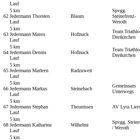
Lauf
5 km
Spvgg.
62
Jedermann
Thorsten
Blaum
Steinefrenz-
Lauf
Weroth
5 km
Team Triathl
63
Jedermann
Maren
Hollnack
Dreikirchen
Lauf
5 km
Team Triathl
64
Jedermann
Dennis
Hollnack
Dreikirchen
Lauf
5 km
65
Jedermann
Marleen
Radzuweit
Lauf
5 km
Gemeinsam
66
Jedermann
Markus
Steinebach
Unterwegs
Lauf
5 km
67
Jedermann
Stephan
Theunissen
AV Lyra Lier
Lauf
5 km
Spvgg. Steine
68
Jedermann
Katharina
Wilhelmi
/ Weroth
Lauf
5 km