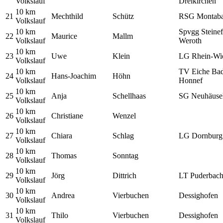
Volkslauf
Dreikirchen
10 km
21
Mechthild
Schütz
RSG Montaba
Volkslauf
10 km
Spvgg Steinef
22
Maurice
Mallm
Volkslauf
Weroth
10 km
23
Uwe
Klein
LG Rhein-Wi
Volkslauf
10 km
TV Eiche Ba
24
Hans-Joachim
Höhn
Volkslauf
Honnef
10 km
25
Anja
Schellhaas
SG Neuhäuse
Volkslauf
10 km
26
Christiane
Wenzel
Volkslauf
10 km
27
Chiara
Schlag
LG Dornburg
Volkslauf
10 km
28
Thomas
Sonntag
Volkslauf
10 km
29
Jörg
Dittrich
LT Puderbac
Volkslauf
10 km
30
Andrea
Vierbuchen
Dessighofen
Volkslauf
10 km
31
Thilo
Vierbuchen
Dessighofen
Volkslauf