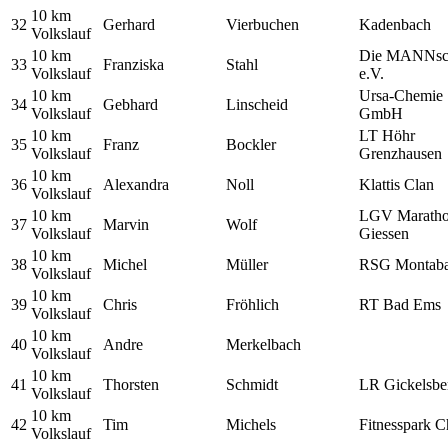
10 km
32
Gerhard
Vierbuchen
Kadenbach
Volkslauf
10 km
Die MANNsc
33
Franziska
Stahl
Volkslauf
e.V.
10 km
Ursa-Chemie
34
Gebhard
Linscheid
Volkslauf
GmbH
10 km
LT Höhr
35
Franz
Bockler
Volkslauf
Grenzhausen
10 km
36
Alexandra
Noll
Klattis Clan
Volkslauf
10 km
LGV Marath
37
Marvin
Wolf
Volkslauf
Giessen
10 km
38
Michel
Müller
RSG Montaba
Volkslauf
10 km
39
Chris
Fröhlich
RT Bad Ems
Volkslauf
10 km
40
Andre
Merkelbach
Volkslauf
10 km
41
Thorsten
Schmidt
LR Gickelsbe
Volkslauf
10 km
42
Tim
Michels
Fitnesspark C
Volkslauf