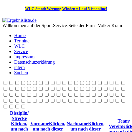
WLC-Stand: Wertung Winden = Lauf 5 ist online!
Willkommen auf der Sport-Service-Seite der Firma Volker Kram
Home
Termine
WLC
Service
Impressum
Datenschutzerklärung
intern
Suchen
Disziplin/
Strecke
Team/
Klicken,
Vorname
Klicken,
Nachname
Klicken,
Verein
Klic
um nach
um nach dieser
um nach dieser
um nach di