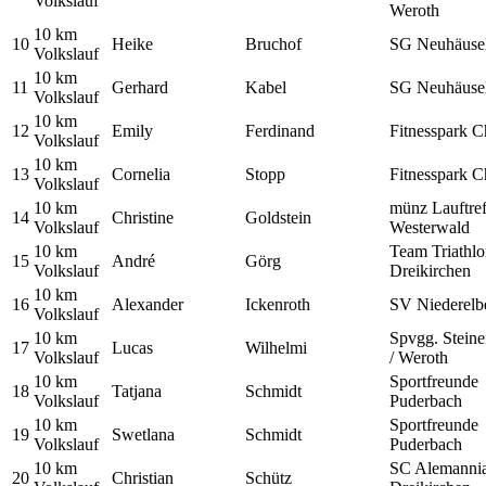
Volkslauf
Weroth
10 km
10
Heike
Bruchof
SG Neuhäuse
Volkslauf
10 km
11
Gerhard
Kabel
SG Neuhäuse
Volkslauf
10 km
12
Emily
Ferdinand
Fitnesspark C
Volkslauf
10 km
13
Cornelia
Stopp
Fitnesspark C
Volkslauf
10 km
münz Lauftref
14
Christine
Goldstein
Volkslauf
Westerwald
10 km
Team Triathl
15
André
Görg
Volkslauf
Dreikirchen
10 km
16
Alexander
Ickenroth
SV Niederelb
Volkslauf
10 km
Spvgg. Steine
17
Lucas
Wilhelmi
Volkslauf
/ Weroth
10 km
Sportfreunde
18
Tatjana
Schmidt
Volkslauf
Puderbach
10 km
Sportfreunde
19
Swetlana
Schmidt
Volkslauf
Puderbach
10 km
SC Alemanni
20
Christian
Schütz