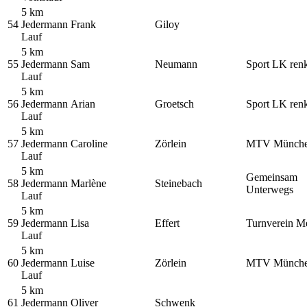
5 km
54
Jedermann
Frank
Giloy
Lauf
5 km
55
Jedermann
Sam
Neumann
Sport LK ren
Lauf
5 km
56
Jedermann
Arian
Groetsch
Sport LK ren
Lauf
5 km
57
Jedermann
Caroline
Zörlein
MTV Münch
Lauf
5 km
Gemeinsam
58
Jedermann
Marlène
Steinebach
Unterwegs
Lauf
5 km
59
Jedermann
Lisa
Effert
Turnverein M
Lauf
5 km
60
Jedermann
Luise
Zörlein
MTV Münch
Lauf
5 km
61
Jedermann
Oliver
Schwenk