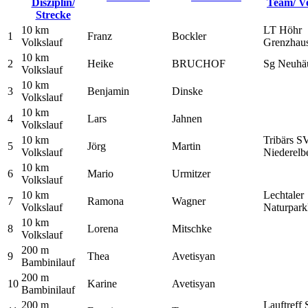
Disziplin/
Team/ V
Strecke
10 km
LT Höhr
1
Franz
Bockler
Volkslauf
Grenzhau
10 km
2
Heike
BRUCHOF
Sg Neuhä
Volkslauf
10 km
3
Benjamin
Dinske
Volkslauf
10 km
4
Lars
Jahnen
Volkslauf
10 km
Tribärs S
5
Jörg
Martin
Volkslauf
Niederelbe
10 km
6
Mario
Urmitzer
Volkslauf
10 km
Lechtaler
7
Ramona
Wagner
Volkslauf
Naturpark
10 km
8
Lorena
Mitschke
Volkslauf
200 m
9
Thea
Avetisyan
Bambinilauf
200 m
10
Karine
Avetisyan
Bambinilauf
200 m
Lauftreff