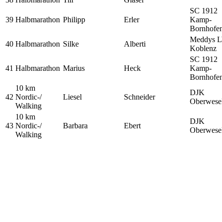
SC 1912
39
Halbmarathon
Philipp
Erler
Kamp-
Bornhofe
Meddys 
40
Halbmarathon
Silke
Alberti
Koblenz
SC 1912
41
Halbmarathon
Marius
Heck
Kamp-
Bornhofe
10 km
DJK
42
Nordic-/
Liesel
Schneider
Oberwese
Walking
10 km
DJK
43
Nordic-/
Barbara
Ebert
Oberwese
Walking