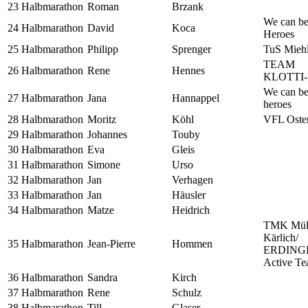
23
Halbmarathon
Roman
Brzank
We can b
24
Halbmarathon
David
Koca
Heroes
25
Halbmarathon
Philipp
Sprenger
TuS Mieh
TEAM
26
Halbmarathon
Rene
Hennes
KLOTTI-
We can b
27
Halbmarathon
Jana
Hannappel
heroes
28
Halbmarathon
Moritz
Köhl
VFL Oster
29
Halbmarathon
Johannes
Touby
30
Halbmarathon
Eva
Gleis
31
Halbmarathon
Simone
Urso
32
Halbmarathon
Jan
Verhagen
33
Halbmarathon
Jan
Häusler
34
Halbmarathon
Matze
Heidrich
TMK Mül
Kärlich/
35
Halbmarathon
Jean-Pierre
Hommen
ERDING
Active T
36
Halbmarathon
Sandra
Kirch
37
Halbmarathon
Rene
Schulz
38
Halbmarathon
Till
Glaser