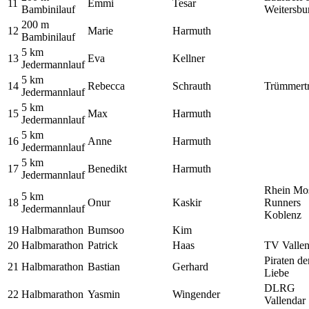
11
Emmi
Tesar
Bambinilauf
Weitersbu
200 m
12
Marie
Harmuth
Bambinilauf
5 km
13
Eva
Kellner
Jedermannlauf
5 km
14
Rebecca
Schrauth
Trümmert
Jedermannlauf
5 km
15
Max
Harmuth
Jedermannlauf
5 km
16
Anne
Harmuth
Jedermannlauf
5 km
17
Benedikt
Harmuth
Jedermannlauf
Rhein Mo
5 km
18
Onur
Kaskir
Runners
Jedermannlauf
Koblenz
19
Halbmarathon
Bumsoo
Kim
20
Halbmarathon
Patrick
Haas
TV Vallen
Piraten de
21
Halbmarathon
Bastian
Gerhard
Liebe
DLRG
22
Halbmarathon
Yasmin
Wingender
Vallendar