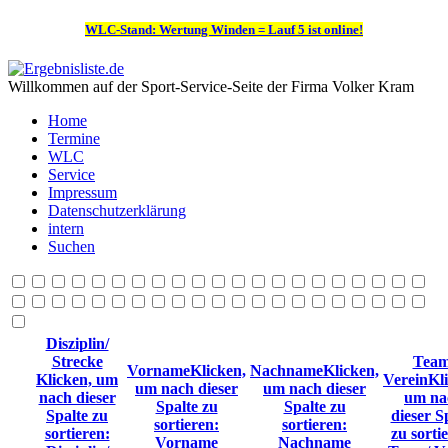
WLC-Stand: Wertung Winden = Lauf 5 ist online!
Willkommen auf der Sport-Service-Seite der Firma Volker Kram
Home
Termine
WLC
Service
Impressum
Datenschutzerklärung
intern
Suchen
Disziplin/
Strecke
Team
Vorname
Klicken,
Nachname
Klicken,
Klicken, um
Verein
Kl
um nach dieser
um nach dieser
nach dieser
um na
Spalte zu
Spalte zu
Spalte zu
dieser S
sortieren:
sortieren:
sortieren:
zu sorti
Vorname
Nachname